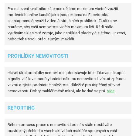
Pro nalezení kvalitního zájemce děláme maximum včetně využití
moderních online kanálů jako jsou reklama na Facebooku
a Instagramu či využití video či virtuálních prohlídek. Zkrátka se
staráme, aby vaši nemovitost vidělo maximum lidí. Rádi stále
využíváme klasické zdroje, jako například plachty či tištěnou inzerci,
nebo třeba spolupráci s jinými makléři.
PROHLÍDKY NEMOVITOSTI
Hlavní úkol prohlídky nemovitosti představuje identifikovat nákupní
signály, zjišťovat bariéry bránící nákupu nemovitosti, získat zpětnou
vazbu a zjistit podstatné náležitosti důležité pro úspěšný převod
nemovitosti. Dobrý makléř méně mluví, ale hodně se ptá.
Více
REPORTING
Během procesu práce s nemovitostí od nás stále dostáváte
pravidelný přehled o všech aktivitách makléře spojených s vaší