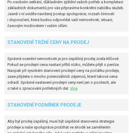
Po osobním setkání, důkladném zjištění vašich potřeb a kompletaci
základních dokumentů pro vás připravíme konkrétní nabídku služeb.
Jasně v ní uvidíte navržený postup spolupráce, rozsah činností
i doporučení, která budou odpovídat vaší nemovitosti, situaci,
časovým možnostem i vašim cílům.
STANOVENÍ TRŽNÍ CENY NA PRODEJ
Správné ocenění nemovitosti je pro úspěšný prodej zcela klíčové.
Pokud se prodejní cena nastaví příliš nízko, můžete přijít o peníze.
Naopak při vysokém stanovení prodejní ceny na počátku prodeje,
zase přijdete o mnoho potenciálních zájemců, které taková cena
odradí. Správné nastavení prodejní ceny není jen o pocitech, ale
o také o zpracování potřebných dat.
Více
STANOVENÍ PODMÍNEK PRODEJE
Aby byl prodej úspěšný, musí být úspěšně stanovená strategie
prodeje a naše spolupráce probíhat ve shodě se zaměřením