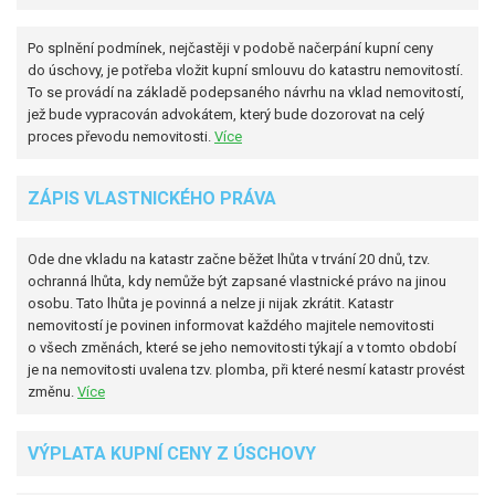
Po splnění podmínek, nejčastěji v podobě načerpání kupní ceny
do úschovy, je potřeba vložit kupní smlouvu do katastru nemovitostí.
To se provádí na základě podepsaného návrhu na vklad nemovitostí,
jež bude vypracován advokátem, který bude dozorovat na celý
proces převodu nemovitosti.
Více
ZÁPIS VLASTNICKÉHO PRÁVA
Ode dne vkladu na katastr začne běžet lhůta v trvání 20 dnů, tzv.
ochranná lhůta, kdy nemůže být zapsané vlastnické právo na jinou
osobu. Tato lhůta je povinná a nelze ji nijak zkrátit. Katastr
nemovitostí je povinen informovat každého majitele nemovitosti
o všech změnách, které se jeho nemovitosti týkají a v tomto období
je na nemovitosti uvalena tzv. plomba, při které nesmí katastr provést
změnu.
Více
VÝPLATA KUPNÍ CENY Z ÚSCHOVY