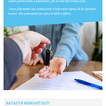
vaším průvodcem a partnerem, jež za vás tyto kroky učiní.
Jsme připraveni vás zastupovat a hájit vaše zájmy až do úplného
konce. Síla partnerství je v jeho kvalitě a délce.
KATASTR NEMOVITOSTÍ