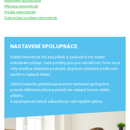
Nastavení spolupráce
Příprava nemovitosti
Prodej nemovitosti
Dokončení prodeje nemovitosti
NASTAVENÍ SPOLUPRÁCE
Každá nemovitost má svůj příběh a zaslouží si mít vlastní
individuální přístup. Vaše potřeby jsou pro nás klíčové. Proto se je
vždy snažíme důsledně pochopit, abychom následně podle nich
navrhli to nejlepší řešení.
Základ úspěchu představuje precizní nastavení spolupráce,
protože důkladná příprava přináší ten nejlepší konec celého
příběhu.
A spokojenost našich zákazníků je naší největší výhrou.