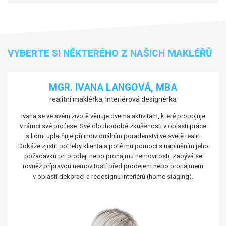
VYBERTE SI NĚKTERÉHO Z NAŠICH MAKLÉŘŮ
MGR. IVANA LANGOVÁ, MBA
realitní makléřka, interiérová designérka
Ivana se ve svém životě věnuje dvěma aktivitám, které propojuje
v rámci své profese. Své dlouhodobé zkušenosti v oblasti práce
s lidmi uplatňuje při individuálním poradenství ve světě realit.
Dokáže zjistit potřeby klienta a poté mu pomoci s naplněním jeho
požadavků při prodeji nebo pronájmu nemovitosti. Zabývá se
rovněž přípravou nemovitostí před prodejem nebo pronájmem
v oblasti dekorací a redesignu interiérů (home staging).