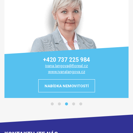
+420 737 225 984
ivana.langova@fioreal.cz
www.ivanalangova.cz
NABÍDKA NEMOVITOSTÍ