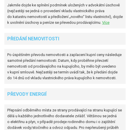
Jakmile dojde ke splnění podmínek uložených v advokátní úschově
(nejčastěji se jedná o provedení vkladu vlastnického práva
do katastru nemovitostí a předložení „nového“ listu vlastnictví), dojde
k uvolnění úschovy a peníze se převedou prodávajícímu.
Více
PŘEDÁNÍ NEMOVITOSTI
Po úspěšném převodu nemovitosti a zaplacení kupní ceny následuje
samotné předání nemovitosti. Datum, kdy proběhne převzetí
nemovitosti od prodávajícího na kupujícího, by mělo být uvedeno
v kupní smlouvě. Nejčastěji se termín uvádí tak, že k předání dojde
do 14 dnů od vkladu vlastnického práva kupujícího k nemovitosti.
PŘEVODY ENERGIÍ
Přepsání odběrného místa ze strany prodávající na stranu kupující se
dělá u každého jednotlivého dodavatele zvlášť. Většinou se jedná
o elektřinu a plyn, v případě prodeje rodinného domu i o zajištění
dodávek vody/stočného a odvoz odpadu. Pro nepřerušený průběh