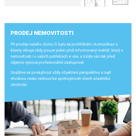
PRODEJ NEMOVITOSTI
Při prodeji vašeho domu či bytu se prohlídkám i komunikaci s
klienty věnuje vždy pouze jeden plně informovaný makléř, který o
nemovitosti i o vašich potřebách ví vše, a může vás tak před
zájemci vysoce profesionálně zastupovat.
Snažíme se poskytnout vždy objektivní perspektivu a najít
vhodnou cestu vedoucí ke spokojenosti všech účastníků
obchodu.