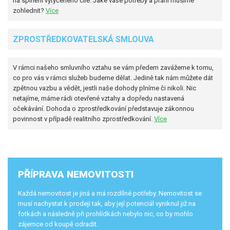
na splnění vytyčeného cíle. Jaké vaše potřeby a přání musíme
zohlednit?
Více
ZPROSTŘEDKOVATELSKÁ SMLOUVA
V rámci našeho smluvního vztahu se vám předem zavážeme k tomu,
co pro vás v rámci služeb budeme dělat. Jedině tak nám můžete dát
zpětnou vazbu a vědět, jestli naše dohody plníme či nikoli. Nic
netajíme, máme rádi otevřené vztahy a dopředu nastavená
očekávání. Dohoda o zprostředkování představuje zákonnou
povinnost v případě realitního zprostředkování.
Více
PŘÍPRAVA NEMOVITOSTI
Každá nemovitost je jiná a má rozdílné potřeby. Nemovitost se
musí nachystat k prodeji tak, aby její potenciál vyniknul již na
fotkách a následně při prohlídkách nebylo nic, co by mohlo
zájemce od koupě odradit.