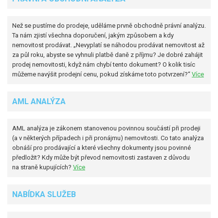
Než se pustíme do prodeje, uděláme prvně obchodně právní analýzu.
Ta nám zjistí všechna doporučení, jakým způsobem a kdy
nemovitost prodávat. „Nevyplatí se náhodou prodávat nemovitost až
za půl roku, abyste se vyhnuli platbě daně z příjmu? Je dobré zahájit
prodej nemovitosti, když nám chybí tento dokument? O kolik tisíc
můžeme navýšit prodejní cenu, pokud získáme toto potvrzení?“
Více
AML ANALÝZA
AML analýza je zákonem stanovenou povinnou součástí při prodeji
(a v některých případech i při pronájmu) nemovitosti. Co tato analýza
obnáší pro prodávající a které všechny dokumenty jsou povinné
předložit? Kdy může být převod nemovitosti zastaven z důvodu
na straně kupujících?
Více
NABÍDKA SLUŽEB