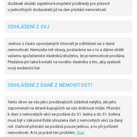
dodávek služeb zajistíme kompletní podklady pro převod
u jednotlivých dodavatelů již na den předání nemovitosti.
ODHLÁŠENÍ Z SVJ
Jednou z často opomíjených činností je odhlášení se z dané
nemovitosti. Nemusíte mít obavy, postaráme se o to a dáme vědět
vašemu společenství vlastníků/družstvu, že je nemovitost prodána.
Předáme jim také kontakt na nového vlastníka s tím, aby vystavili
nový evidenční list.
ODHLÁŠENÍ Z DANĚ Z NEMOVITOSTI
Tento úkon se vás jako prodávajících zdánlivě netýká, ale jeho
zapomenutí na straně kupujících se vás dotknout může. Přiznání
k dani z nemovitých věcí se podává do 31. ledna a do 31. května
musí být v zákonné lhůtě uhrazena daň z nemovitých věcí za daný
rok. Daňové přiznání se podává pouze jednou, a to při pořízení
nemovitosti. A to je právě ten problém,
Více