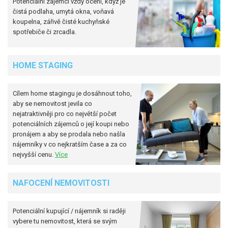
Potenciální zájemci vždy ocení, když je
čistá podlaha, umytá okna, voňavá
koupelna, zářivě čisté kuchyňské
spotřebiče či zrcadla.
HOME STAGING
Cílem home stagingu je dosáhnout toho,
aby se nemovitost jevila co
nejatraktivněji pro co největší počet
potenciálních zájemců o její koupi nebo
pronájem a aby se prodala nebo našla
nájemníky v co nejkratším čase a za co
nejvyšší cenu.
Více
NAFOCENÍ NEMOVITOSTI
Potenciální kupující / nájemník si raději
vybere tu nemovitost, která se svým