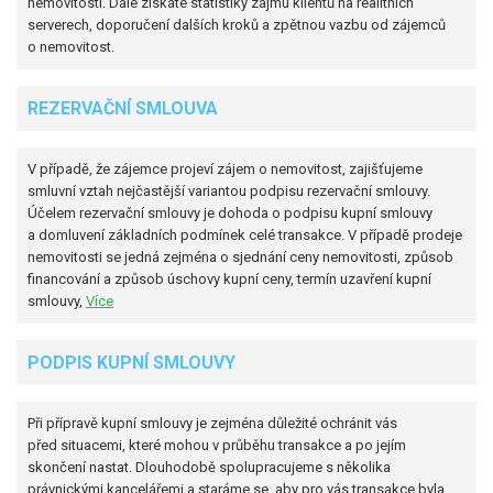
nemovitosti. Dále získáte statistiky zájmu klientů na realitních
serverech, doporučení dalších kroků a zpětnou vazbu od zájemců
o nemovitost.
REZERVAČNÍ SMLOUVA
V případě, že zájemce projeví zájem o nemovitost, zajišťujeme
smluvní vztah nejčastější variantou podpisu rezervační smlouvy.
Účelem rezervační smlouvy je dohoda o podpisu kupní smlouvy
a domluvení základních podmínek celé transakce. V případě prodeje
nemovitosti se jedná zejména o sjednání ceny nemovitosti, způsob
financování a způsob úschovy kupní ceny, termín uzavření kupní
smlouvy,
Více
PODPIS KUPNÍ SMLOUVY
Při přípravě kupní smlouvy je zejména důležité ochránit vás
před situacemi, které mohou v průběhu transakce a po jejím
skončení nastat. Dlouhodobě spolupracujeme s několika
právnickými kancelářemi a staráme se, aby pro vás transakce byla