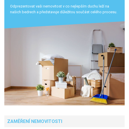
Odprezentovat vaši nemovitost v co nejlepším duchu leží na
našich bedrech a představuje důležitou součást celého procesu.
ZAMĚŘENÍ NEMOVITOSTI