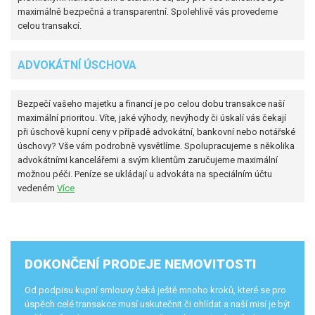
maximálně bezpečná a transparentní. Spolehlivě vás provedeme
celou transakcí.
ADVOKÁTNÍ ÚSCHOVA
Bezpečí vašeho majetku a financí je po celou dobu transakce naší
maximální prioritou. Víte, jaké výhody, nevýhody či úskalí vás čekají
při úschově kupní ceny v případě advokátní, bankovní nebo notářské
úschovy? Vše vám podrobně vysvětlíme. Spolupracujeme s několika
advokátními kancelářemi a svým klientům zaručujeme maximální
možnou péči. Peníze se ukládají u advokáta na speciálním účtu
vedeném
Více
DOKONČENÍ PRODEJE NEMOVITOSTI
Od podpisu kupní smlouvy čeká ještě mnoho kroků, které se pro
úspěch celé transakce musí uskutečnit či ohlídat a naší misí je být