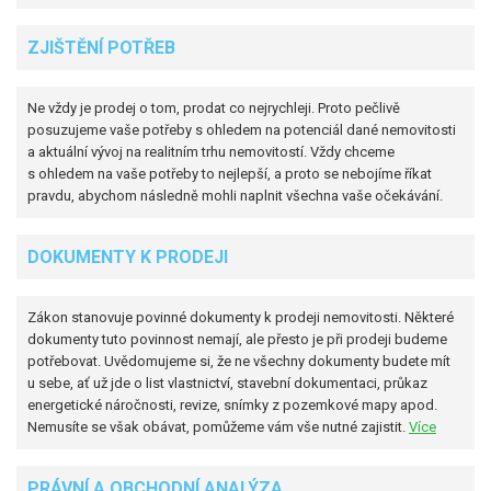
ZJIŠTĚNÍ POTŘEB
Ne vždy je prodej o tom, prodat co nejrychleji. Proto pečlivě
posuzujeme vaše potřeby s ohledem na potenciál dané nemovitosti
a aktuální vývoj na realitním trhu nemovitostí. Vždy chceme
s ohledem na vaše potřeby to nejlepší, a proto se nebojíme říkat
pravdu, abychom následně mohli naplnit všechna vaše očekávání.
DOKUMENTY K PRODEJI
Zákon stanovuje povinné dokumenty k prodeji nemovitosti. Některé
dokumenty tuto povinnost nemají, ale přesto je při prodeji budeme
potřebovat. Uvědomujeme si, že ne všechny dokumenty budete mít
u sebe, ať už jde o list vlastnictví, stavební dokumentaci, průkaz
energetické náročnosti, revize, snímky z pozemkové mapy apod.
Nemusíte se však obávat, pomůžeme vám vše nutné zajistit.
Více
PRÁVNÍ A OBCHODNÍ ANALÝZA