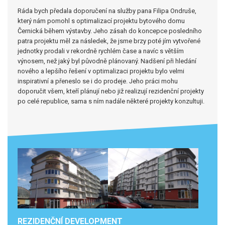
Ráda bych předala doporučení na služby pana Filipa Ondruše,
který nám pomohl s optimalizací projektu bytového domu
Černická během výstavby. Jeho zásah do koncepce posledního
patra projektu měl za následek, že jsme brzy poté jím vytvořené
jednotky prodali v rekordně rychlém čase a navíc s větším
výnosem, než jaký byl původně plánovaný. Nadšení při hledání
nového a lepšího řešení v optimalizaci projektu bylo velmi
inspirativní a přeneslo se i do prodeje. Jeho práci mohu
doporučit všem, kteří plánují nebo již realizují rezidenční projekty
po celé republice, sama s ním nadále některé projekty konzultuji.
REZIDENČNÍ DEVELOPMENT