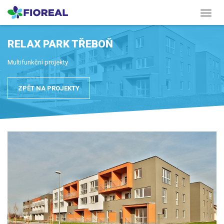
Menu
RELAX PARK TŘEBOŇ
Multifunkční projekty
ZPĚT NA PROJEKTY