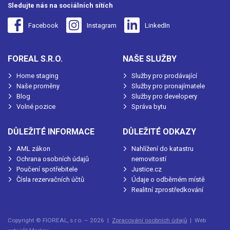
Sledujte nás na sociálních sítích
Facebook
Instagram
LinkedIn
FOREAL S.R.O.
NAŠE SLUŽBY
Home staging
Služby pro prodávající
Naše proměny
Služby pro pronajímatele
Blog
Služby pro developery
Volné pozice
Správa bytu
DŮLEŽITÉ INFORMACE
DŮLEŽITÉ ODKAZY
AML zákon
Nahlížení do katastru
Ochrana osobních údajů
nemovitostí
Poučení spotřebitele
Justice.cz
Čísla rezervačních účtů
Údaje o odběrném místě
Realitní zprostředkování
Copyright © FIOREAL, s.r.o. – 2026 |
Zpracování osobních údajů
| Web