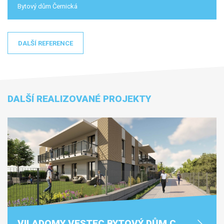
Bytový dům Černická
DALŠÍ REFERENCE
DALŠÍ REALIZOVANÉ PROJEKTY
VILADOMY VESTEC BYTOVÝ DŮM C