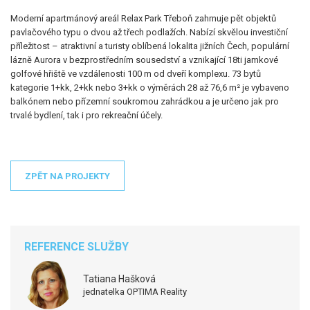
Moderní apartmánový areál Relax Park Třeboň zahrnuje pět objektů
pavlačového typu o dvou až třech podlažích. Nabízí skvělou investiční
příležitost – atraktivní a turisty oblíbená lokalita jižních Čech, populární
lázně Aurora v bezprostředním sousedství a vznikající 18ti jamkové
golfové hřiště ve vzdálenosti 100 m od dveří komplexu. 73 bytů
kategorie 1+kk, 2+kk nebo 3+kk o výměrách 28 až 76,6 m² je vybaveno
balkónem nebo přízemní soukromou zahrádkou a je určeno jak pro
trvalé bydlení, tak i pro rekreační účely.
ZPĚT NA PROJEKTY
REFERENCE SLUŽBY
Tatiana Hašková
jednatelka OPTIMA Reality