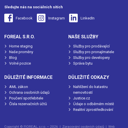
Sledujte nás na sociálních sítích
Facebook
Instagram
LinkedIn
FOREAL S.R.O.
NAŠE SLUŽBY
Home staging
Služby pro prodávající
Naše proměny
Služby pro pronajímatele
Blog
Služby pro developery
Volné pozice
Správa bytu
DŮLEŽITÉ INFORMACE
DŮLEŽITÉ ODKAZY
AML zákon
Nahlížení do katastru
Ochrana osobních údajů
nemovitostí
Poučení spotřebitele
Justice.cz
Čísla rezervačních účtů
Údaje o odběrném místě
Realitní zprostředkování
Copyright © FIOREAL, s.r.o. – 2026 |
Zpracování osobních údajů
| Web