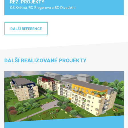
REZ. PROJEKTY
OS Květná, BD Riegerova a BD Divadelní
DALŠÍ REFERENCE
DALŠÍ REALIZOVANÉ PROJEKTY