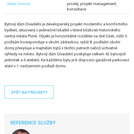
prodej, projekt management,
konzultace
Bytový dům Divadelní je developerský projekt moderního a komfortního
bydlení, situovaný v jedinečné lokalitě v těsné blízkosti historického
centra města Plzně. Objekt je horizontálně rozdělen na dvě části, nižší 5.
podlažní koresponduje s okolní zástavbou, vyšší 8. podlažní okolní
domy převyšuje a majitelům bytů v těchto patrech nabízí úchvatné
výhledy na město. Bytový dům Divadelní poskytuje celkem 42 bytových
jednotek a 6 ateliérů. Ke každému bytu je k dispozici garážové parkovací
stání v 1. nadzemním podlaží domu.
ZPĚT NA PROJEKTY
REFERENCE SLUŽBY