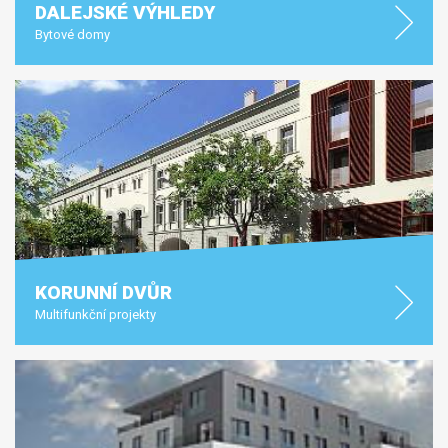
DALEJSKÉ VÝHLEDY
Bytové domy
KORUNNÍ DVŮR
Multifunkční projekty